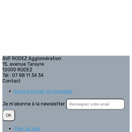
AVF RODEZ Agglomération
15, avenue Tarayre
12000 RODEZ
Tél : 07 88 11 34 34
Contact
Nous envoyer un message
Je m'abonne à la newsletter
OK
Plan du site