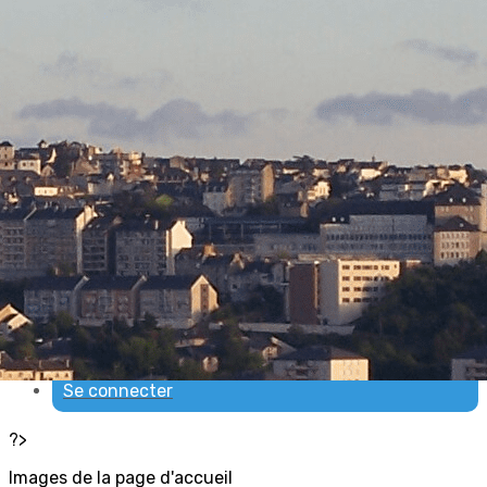
Exporter les lignes sélectionnées
Exporter toutes les colonnes
Exporter uniquement les colonnes affichées
Menu
Ajoutez un logo, un bouton, des réseaux sociaux
Cliquez pour éditer
ACCUEIL
▴
▾
Nous contacter
▴
▾
Qui sommes-nous
▴
▾
Espace membres
▴
▾
Se connecter
?>
Images de la page d'accueil