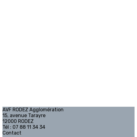
AVF RODEZ Agglomération
15, avenue Tarayre
12000 RODEZ
Tél : 07 88 11 34 34
Contact