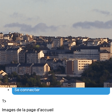
Exporter les lignes sélectionnées
Exporter toutes les colonnes
Exporter uniquement les colonnes affichées
Menu
Ajoutez un logo, un bouton, des réseaux sociaux
Cliquez pour éditer
ACCUEIL
▴
▾
Nous contacter
▴
▾
Qui sommes-nous
▴
▾
Espace membres
▴
▾
Se connecter
?>
Images de la page d'accueil